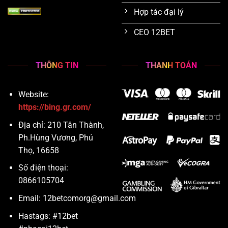
Hợp tác đại lý
CEO 12BET
THÔNG TIN
THANH TOÁN
Website:
https://bing.gr.com/
Địa chỉ: 210 Tân Thành,
Ph.Hùng Vương, Phú
Thọ, 16658
Số điện thoại:
0866105704
Email:
12betcomorg@gmail.com
Hastags: #12bet