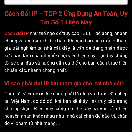
Cách Đổi IP – TOP 2 Ứng Dụng An Toàn, Uy
Tín Số 1 Hiện Nay
Cách đổi IP
như thế nào để truy cập 12BET dễ dàng, nhanh
chóng và an toàn khi bị chặn. Khi nào bạn nên đổi IP tham
gia trải nghiệm tại nhà cái, đây là vấn đề đang nhận được
sự quan tâm của rất nhiều hội viên hiện nay. Tại đây chúng
tôi sẽ giải đáp và hướng dẫn cụ thể cho bạn cách thực hiện
chuẩn xác, nhanh chóng nhất.
Vì sao phải đổi IP khi tham gia chơi tại nhà cái?
Thực tế cá cược online chưa phải là dịch vụ được cấp phép
tại Việt Nam, do đó đôi khi bạn sẽ thấy link truy cập trang
chủ bị chặn. Điều này cũng có thể xảy ra với rất nhiều
nguyên nhân khác nhau như: nhà cái chặn để bảo trì, chặn
do vi phạm từ nhà mạng,…