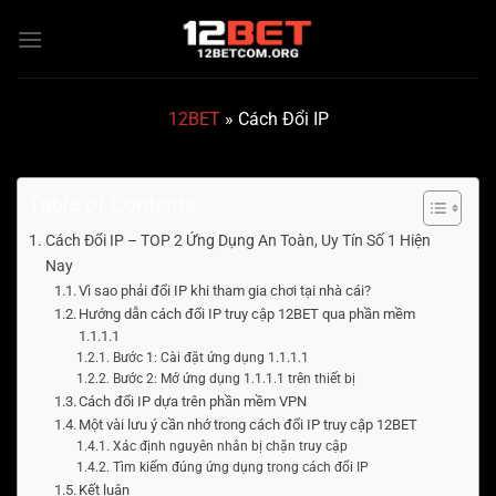
Bỏ
qua
nội
dung
12BET
»
Cách Đổi IP
Table of Contents
Cách Đổi IP – TOP 2 Ứng Dụng An Toàn, Uy Tín Số 1 Hiện
Nay
Vì sao phải đổi IP khi tham gia chơi tại nhà cái?
Hướng dẫn cách đổi IP truy cập 12BET qua phần mềm
1.1.1.1
Bước 1: Cài đặt ứng dụng 1.1.1.1
Bước 2: Mở ứng dụng 1.1.1.1 trên thiết bị
Cách đổi IP dựa trên phần mềm VPN
Một vài lưu ý cần nhớ trong cách đổi IP truy cập 12BET
Xác định nguyên nhân bị chặn truy cập
Tìm kiếm đúng ứng dụng trong cách đổi IP
Kết luận