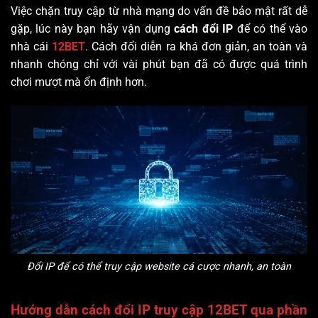
Việc chặn truy cập từ nhà mạng do vấn đề bảo mật rất dễ
gặp, lúc này bạn hãy vận dụng
cách đổi IP
để có thể vào
nhà cái
12BET
. Cách đổi diễn ra khá đơn giản, an toàn và
nhanh chóng chỉ với vài phút bạn đã có được quá trình
chơi mượt mà ổn định hơn.
Đổi IP để có thể truy cập website cá cược nhanh, an toàn
Hướng dẫn cách đổi IP truy cập 12BET qua phần